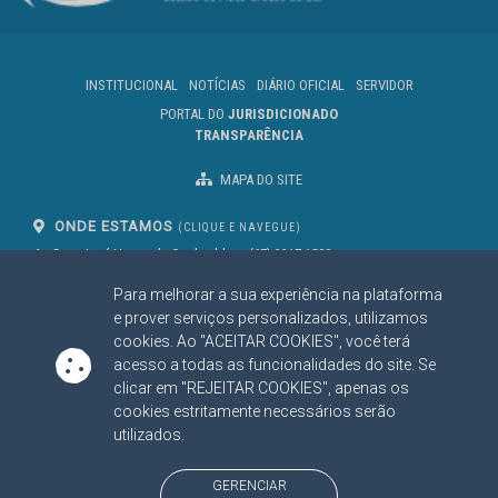
INSTITUCIONAL
NOTÍCIAS
DIÁRIO OFICIAL
SERVIDOR
PORTAL DO
JURISDICIONADO
TRANSPARÊNCIA
MAPA DO SITE
ONDE ESTAMOS
(CLIQUE E NAVEGUE)
Av. Des. José Nunes da Cunha, bloco
(67) 3317-1500
29
Seg à Sex das 07 as 13h
Para melhorar a sua experiência na plataforma
Campo Grande/MS
CEP: 79031-310
e prover serviços personalizados, utilizamos
cookies. Ao "ACEITAR COOKIES", você terá
acesso a todas as funcionalidades do site. Se
clicar em "REJEITAR COOKIES", apenas os
SIGA NOSSAS REDES SOCIAIS
cookies estritamente necessários serão
Linked In
Youtube
Facebook
X
Instagram
utilizados.
BAIXE NOSSO APLICATIVO
GERENCIAR