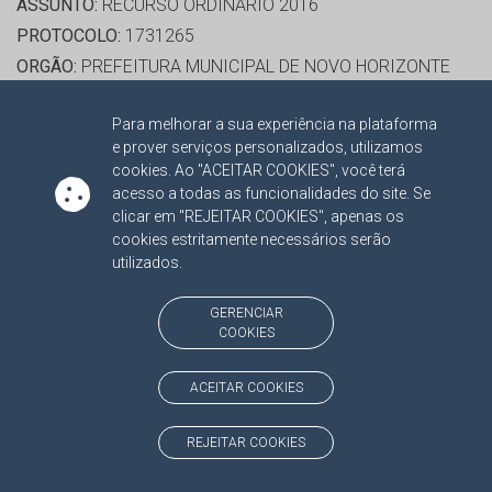
ASSUNTO:
RECURSO ORDINÁRIO 2016
PROTOCOLO:
1731265
ORGÃO:
PREFEITURA MUNICIPAL DE NOVO HORIZONTE
DO SUL
Para melhorar a sua experiência na plataforma
INTERESSADO(S):
NILZA RAMOS FERREIRA MARQUES
e prover serviços personalizados, utilizamos
ADVOGADO(S):
NÃO HÁ
cookies. Ao "ACEITAR COOKIES", você terá
PROCESSO(S) APENSADO(S):
acesso a todas as funcionalidades do site. Se
clicar em "REJEITAR COOKIES", apenas os
TC/00003426/2019 PROCEDIMENTOS ESPECIAIS 2015
cookies estritamente necessários serão
utilizados.
RELATOR:
CONS. JERSON DOMINGOS
PROCESSO:
TC/2175/2015/001
GERENCIAR
COOKIES
ASSUNTO:
RECURSO ORDINÁRIO 2015
PROTOCOLO:
1764368
ACEITAR COOKIES
ORGÃO:
FUNDO MUNICIPAL DO MEIO AMBIENTE DE
BATAYPORA
REJEITAR COOKIES
INTERESSADO(S):
ALBERTO LUIZ SAOVESSO