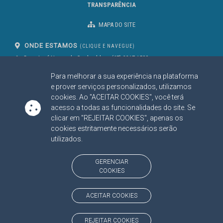
TRANSPARÊNCIA
MAPA DO SITE
ONDE ESTAMOS
(CLIQUE E NAVEGUE)
Av. Des. José Nunes da Cunha, bloco
(67) 3317-1500
29
Seg à Sex das 07 as 13h
Para melhorar a sua experiência na plataforma
Campo Grande/MS
CEP: 79031-310
e prover serviços personalizados, utilizamos
cookies. Ao "ACEITAR COOKIES", você terá
acesso a todas as funcionalidades do site. Se
clicar em "REJEITAR COOKIES", apenas os
SIGA NOSSAS REDES SOCIAIS
cookies estritamente necessários serão
Linked In
Youtube
Facebook
X
Instagram
utilizados.
BAIXE NOSSO APLICATIVO
GERENCIAR
COOKIES
ACEITAR COOKIES
https://www.tce.ms.gov.br
REJEITAR COOKIES