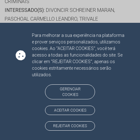
CRIMINAIS
INTERESSADO(S):
DIVONCIR SCHREINER MARAN,
PASCHOAL CARMELLO LEANDRO, TRIVALE
ADMINISTRAÇÃO LTDA
Para melhorar a sua experiência na plataforma
ADVOGADO(S):
NÃO HÁ
e prover serviços personalizados, utilizamos
cookies. Ao "ACEITAR COOKIES", você terá
RELATOR:
CONS. MARCIO CAMPOS MONTEIRO
acesso a todas as funcionalidades do site. Se
clicar em "REJEITAR COOKIES", apenas os
PROCESSO:
TC/7680/2007
cookies estritamente necessários serão
ASSUNTO:
CONTRATO DE OBRA 2007
utilizados.
PROTOCOLO:
881296
ORGÃO:
EMPRESA DE SANEAMENTO DE MATO GROSSO
GERENCIAR
COOKIES
DO SUL SOCIEDADE ANÔNIMA
INTERESSADO(S):
JOSÉ CARLOS BARBOSA, LOG
ACEITAR COOKIES
ENGENHARIA LTDA
ADVOGADO(S):
NÃO HÁ
REJEITAR COOKIES