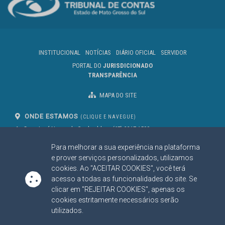
INSTITUCIONAL
NOTÍCIAS
DIÁRIO OFICIAL
SERVIDOR
PORTAL DO
JURISDICIONADO
TRANSPARÊNCIA
MAPA DO SITE
ONDE ESTAMOS
(CLIQUE E NAVEGUE)
Av. Des. José Nunes da Cunha, bloco
(67) 3317-1500
29
Seg à Sex das 07 as 13h
Para melhorar a sua experiência na plataforma
Campo Grande/MS
CEP: 79031-310
e prover serviços personalizados, utilizamos
cookies. Ao "ACEITAR COOKIES", você terá
acesso a todas as funcionalidades do site. Se
clicar em "REJEITAR COOKIES", apenas os
SIGA NOSSAS REDES SOCIAIS
cookies estritamente necessários serão
Linked In
Youtube
Facebook
X
Instagram
utilizados.