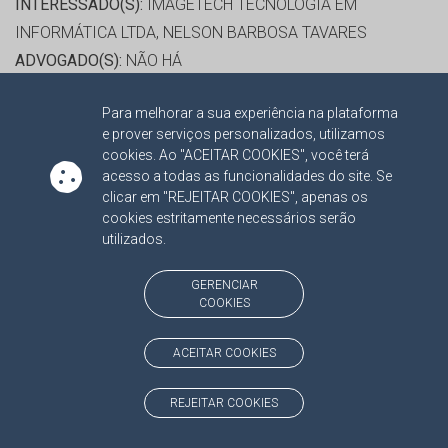
INTERESSADO(S):
IMAGETECH TECNOLOGIA EM
INFORMÁTICA LTDA, NELSON BARBOSA TAVARES
ADVOGADO(S):
NÃO HÁ
Para melhorar a sua experiência na plataforma
RELATOR:
CONS. MARCIO CAMPOS MONTEIRO
e prover serviços personalizados, utilizamos
PROCESSO:
TC/18710/2016
cookies. Ao "ACEITAR COOKIES", você terá
ASSUNTO:
LICITAÇÃO E CONTRATO ADMINISTRATIVO
acesso a todas as funcionalidades do site. Se
clicar em "REJEITAR COOKIES", apenas os
2016
cookies estritamente necessários serão
PROTOCOLO:
1733577
utilizados.
ORGÃO:
FUNDAÇÃO SERVIÇOS DE SAÚDE DE MATO
GROSSO DO SUL
GERENCIAR
COOKIES
INTERESSADO(S):
ALDENIR BARBOSA DO NASCIMENTO,
FALCÃO DIAGNÓSTICOS, JUSTINIANO BARBOSA VAVAS,
ACEITAR COOKIES
MARCIO EDUARDO DE SOUZA PEREIRA
ADVOGADO(S):
NÃO HÁ
REJEITAR COOKIES