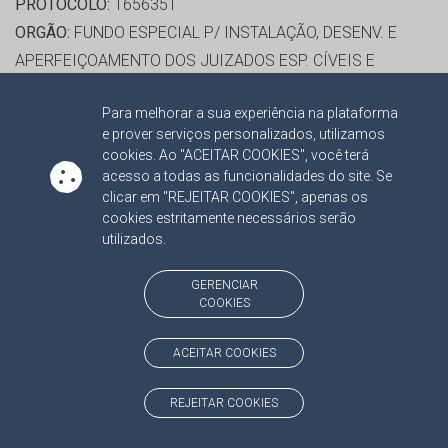
PROTOCOLO:
1656351
ORGÃO:
FUNDO ESPECIAL P/ INSTALAÇÃO, DESENV. E
APERFEIÇOAMENTO DOS JUIZADOS ESP. CÍVEIS E
CRIMINAIS
Para melhorar a sua experiência na plataforma
INTERESSADO(S):
JULIO DIAS DE ALMEIDA, SERVIX
e prover serviços personalizados, utilizamos
INFORMÁTICA LTDA
cookies. Ao "ACEITAR COOKIES", você terá
ADVOGADO(S):
NÃO HÁ
acesso a todas as funcionalidades do site. Se
clicar em "REJEITAR COOKIES", apenas os
cookies estritamente necessários serão
RELATOR:
CONS. MARCIO CAMPOS MONTEIRO
utilizados.
PROCESSO:
TC/10643/2016
ASSUNTO:
CONTRATO ADMINISTRATIVO 2016
GERENCIAR
COOKIES
PROTOCOLO:
1674760
ORGÃO:
PREFEITURA MUNICIPAL DE AQUIDAUANA
ACEITAR COOKIES
INTERESSADO(S):
COMERCIAL T & C LTDA, JOSE
HENRIQUE GONÇALVES TRINDADE, ODILON FERRAZ
REJEITAR COOKIES
ALVES RIBEIRO