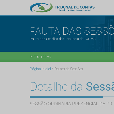
PAUTA DAS SESS
Pauta das Sessões dos Tribunais do TCE MS
PORTAL TCE MS
Página Inicial
Pautas da Sessões
Detalhe da
Sess
SESSÃO ORDINÁRIA PRESENCIAL DA PRI