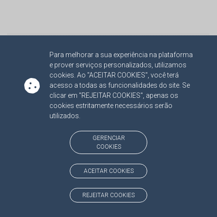
Página Inicial
Voltar
Para melhorar a sua experiência na plataforma
Não imprima, compartilhe
e prover serviços personalizados, utilizamos
cookies. Ao "ACEITAR COOKIES", você terá
acesso a todas as funcionalidades do site. Se
clicar em "REJEITAR COOKIES", apenas os
cookies estritamente necessários serão
utilizados.
GERENCIAR
COOKIES
ESCOEX
OUVIDORIA
CORREGEDORIA
ACEITAR COOKIES
REJEITAR COOKIES
ATRICON
LINKS