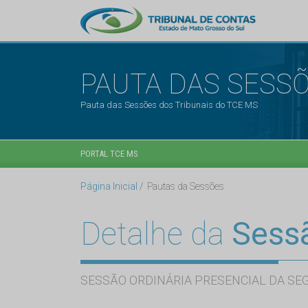
PAUTA DAS SESS
Pauta das Sessões dos Tribunais do TCE MS
PORTAL TCE MS
Página Inicial
Pautas da Sessões
Detalhe da
Sess
SESSÃO ORDINÁRIA PRESENCIAL DA SE