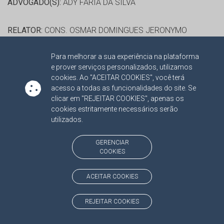
ADVOGADO(S):
ADY FARIA DA SILVA
RELATOR:
CONS. OSMAR DOMINGUES JERONYMO
PROCESSO:
TC/1982/2014
Para melhorar a sua experiência na plataforma
ASSUNTO:
PRESTAÇÃO DE CONTAS DE GESTÃO 2013
e prover serviços personalizados, utilizamos
PROTOCOLO:
1487191
cookies. Ao "ACEITAR COOKIES", você terá
ORGÃO:
FUNDO MUNICIPAL DE ASSISTÊNCIA SOCIAL DE
acesso a todas as funcionalidades do site. Se
clicar em "REJEITAR COOKIES", apenas os
RIO BRILHANTE
cookies estritamente necessários serão
INTERESSADO(S):
DONATO LOPES DA SILVA, HEDI GELAIN
utilizados.
CUEL, SANDRA CAROLINE ECKSTEIN COTTICA, SIDNEY
FORONI
GERENCIAR
COOKIES
ADVOGADO(S):
NÃO HÁ
ACEITAR COOKIES
RELATOR:
CONS. OSMAR DOMINGUES JERONYMO
PROCESSO:
TC/120188/2012/001
REJEITAR COOKIES
ASSUNTO:
RECURSO ORDINÁRIO 2016