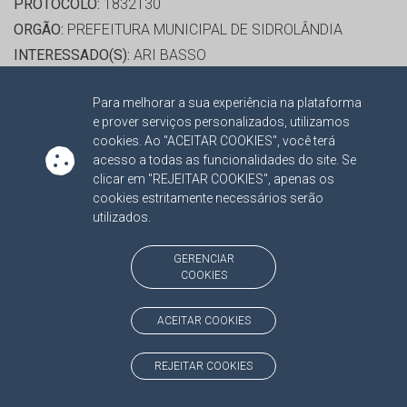
PROTOCOLO:
1832130
ORGÃO:
PREFEITURA MUNICIPAL DE SIDROLÂNDIA
INTERESSADO(S):
ARI BASSO
ADVOGADO(S):
ISABELLA RODRIGUES DE ALMEIDA
Para melhorar a sua experiência na plataforma
ABRÃO, JOÃO PAES MONTEIRO DA SILVA, PATRÍCIA
e prover serviços personalizados, utilizamos
FEITOSA DE OLIVIERA
cookies. Ao "ACEITAR COOKIES", você terá
acesso a todas as funcionalidades do site. Se
clicar em "REJEITAR COOKIES", apenas os
RELATOR:
CONS. MARCIO CAMPOS MONTEIRO
cookies estritamente necessários serão
PROCESSO:
TC/14654/2014/001
utilizados.
ASSUNTO:
RECURSO ORDINÁRIO 2016
PROTOCOLO:
1721814
GERENCIAR
COOKIES
ORGÃO:
AGÊNCIA MUNICIPAL DE TRANSPORTE E
TRÂNSITO
ACEITAR COOKIES
INTERESSADO(S):
JEAN SALIBA
ADVOGADO(S):
NÃO HÁ
REJEITAR COOKIES