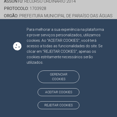
ASSUNTO:
RECURSO ORDINÁRIO 2014
PROTOCOLO:
1703928
ORGÃO:
PREFEITURA MUNICIPAL DE PARAÍSO DAS ÁGUAS
INTERESSADO(S):
IVAN DA CRUZ PEREIRA
Para melhorar a sua experiência na plataforma
ADVOGADO(S):
NÃO HÁ
e prover serviços personalizados, utilizamos
cookies. Ao "ACEITAR COOKIES", você terá
RELATOR:
CONS. OSMAR DOMINGUES JERONYMO
acesso a todas as funcionalidades do site. Se
clicar em "REJEITAR COOKIES", apenas os
PROCESSO:
TC/10357/2014/001
cookies estritamente necessários serão
ASSUNTO:
RECURSO ORDINÁRIO 2014
utilizados.
PROTOCOLO:
1724034
ORGÃO:
FUNDAÇÃO DE DESPORTO E LAZER DE MATO
GERENCIAR
COOKIES
GROSSO DO SUL
INTERESSADO(S):
FLAVIO DA COSTA BRITTO NETO
ACEITAR COOKIES
ADVOGADO(S):
ANTONIO CESAR NAGLIS
REJEITAR COOKIES
RELATOR:
CONS. OSMAR DOMINGUES JERONYMO