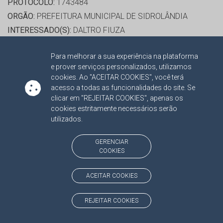
PROTOCOLO:
1743484
ORGÃO:
PREFEITURA MUNICIPAL DE SIDROLÂNDIA
INTERESSADO(S):
DALTRO FIUZA
ADVOGADO(S):
NÃO HÁ
Para melhorar a sua experiência na plataforma
e prover serviços personalizados, utilizamos
RELATOR:
CONS. OSMAR DOMINGUES JERONYMO
cookies. Ao "ACEITAR COOKIES", você terá
PROCESSO:
TC/11421/2016
acesso a todas as funcionalidades do site. Se
clicar em "REJEITAR COOKIES", apenas os
ASSUNTO:
REVISÃO 2016
cookies estritamente necessários serão
PROTOCOLO:
1687325
utilizados.
ORGÃO:
PREFEITURA MUNICIPAL DE CHAPADÃO DO SUL
INTERESSADO(S):
JOCELITO KRUG
GERENCIAR
COOKIES
ADVOGADO(S):
ISABELLA RODRIGUES DE ALMEIDA
ABRÃO, JOÃO PAES MONTEIRO DA SILVA
ACEITAR COOKIES
RELATOR:
CONS. OSMAR DOMINGUES JERONYMO
REJEITAR COOKIES
PROCESSO:
TC/2561/2016