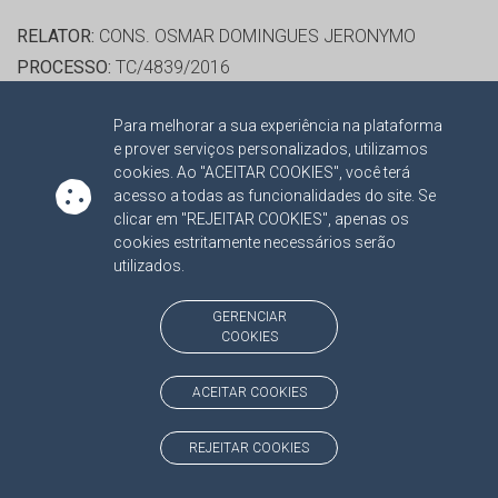
RELATOR:
CONS. OSMAR DOMINGUES JERONYMO
PROCESSO:
TC/4839/2016
ASSUNTO:
CONTAS DE GESTÃO 2015
Para melhorar a sua experiência na plataforma
PROTOCOLO:
1678510
e prover serviços personalizados, utilizamos
ORGÃO:
FUNDO DE MANUTENÇÃO E DESENVOLVIMENTO
cookies. Ao "ACEITAR COOKIES", você terá
DA EDUCAÇÃO BÁSICA E DE VALORIZAÇÃO DOS
acesso a todas as funcionalidades do site. Se
clicar em "REJEITAR COOKIES", apenas os
PROFISSIONAIS DA EDUCAÇÃO DE TACURU
cookies estritamente necessários serão
INTERESSADO(S):
PAULO PEDRO RODRIGUES
utilizados.
ADVOGADO(S):
NÃO HÁ
GERENCIAR
COOKIES
RELATOR:
CONS. OSMAR DOMINGUES JERONYMO
PROCESSO:
TC/11389/2016
ACEITAR COOKIES
ASSUNTO:
CONTAS DE GESTÃO 2015
PROTOCOLO:
1703630
REJEITAR COOKIES
ORGÃO:
FUNDO MUNICIPAL DE INVESTIMENTOS SOCIAIS