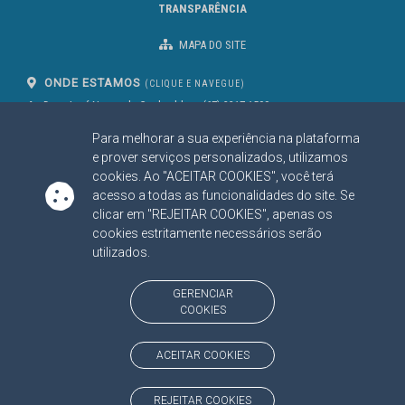
TRANSPARÊNCIA
MAPA DO SITE
ONDE ESTAMOS
(CLIQUE E NAVEGUE)
Av. Des. José Nunes da Cunha, bloco
(67) 3317-1500
29
Seg à Sex das 07 as 13h
Para melhorar a sua experiência na plataforma
Campo Grande/MS
CEP: 79031-310
e prover serviços personalizados, utilizamos
cookies. Ao "ACEITAR COOKIES", você terá
acesso a todas as funcionalidades do site. Se
clicar em "REJEITAR COOKIES", apenas os
SIGA NOSSAS REDES SOCIAIS
cookies estritamente necessários serão
Linked In
Youtube
Facebook
X
Instagram
utilizados.
BAIXE NOSSO APLICATIVO
GERENCIAR
COOKIES
ACEITAR COOKIES
https://www.tce.ms.gov.br
REJEITAR COOKIES