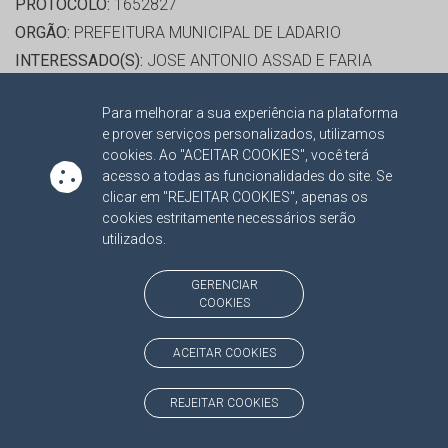
PROTOCOLO:
1652827
ORGÃO:
PREFEITURA MUNICIPAL DE LADARIO
INTERESSADO(S):
JOSE ANTONIO ASSAD E FARIA
ADVOGADO(S):
NÃO HÁ
Para melhorar a sua experiência na plataforma
e prover serviços personalizados, utilizamos
RELATOR:
CONS. OSMAR DOMINGUES JERONYMO
cookies. Ao "ACEITAR COOKIES", você terá
PROCESSO:
TC/19187/2014/001
acesso a todas as funcionalidades do site. Se
clicar em "REJEITAR COOKIES", apenas os
ASSUNTO:
RECURSO ORDINÁRIO 2014
cookies estritamente necessários serão
PROTOCOLO:
1623668
utilizados.
ORGÃO:
PREFEITURA MUNICIPAL DE SANTA RITA DO
PARDO
GERENCIAR
COOKIES
INTERESSADO(S):
CACILDO DAGNO PEREIRA
ADVOGADO(S):
NÃO HÁ
ACEITAR COOKIES
PROCESSO(S) APENSADO(S):
TC/00013008/2019 PROCEDIMENTOS ESPECIAIS 2014
REJEITAR COOKIES