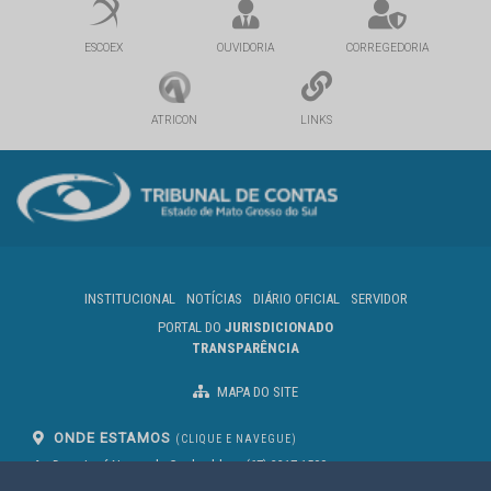
ESCOEX
OUVIDORIA
CORREGEDORIA
ATRICON
LINKS
INSTITUCIONAL
NOTÍCIAS
DIÁRIO OFICIAL
SERVIDOR
PORTAL DO
JURISDICIONADO
TRANSPARÊNCIA
MAPA DO SITE
ONDE ESTAMOS
(CLIQUE E NAVEGUE)
Av. Des. José Nunes da Cunha, bloco
(67) 3317-1500
29
Seg à Sex das 07 as 13h