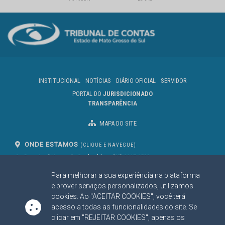
INSTITUCIONAL
NOTÍCIAS
DIÁRIO OFICIAL
SERVIDOR
PORTAL DO
JURISDICIONADO
TRANSPARÊNCIA
MAPA DO SITE
ONDE ESTAMOS
(CLIQUE E NAVEGUE)
Av. Des. José Nunes da Cunha, bloco
(67) 3317-1500
29
Seg à Sex das 07 as 13h
Para melhorar a sua experiência na plataforma
Campo Grande/MS
CEP: 79031-310
e prover serviços personalizados, utilizamos
cookies. Ao "ACEITAR COOKIES", você terá
acesso a todas as funcionalidades do site. Se
clicar em "REJEITAR COOKIES", apenas os
SIGA NOSSAS REDES SOCIAIS