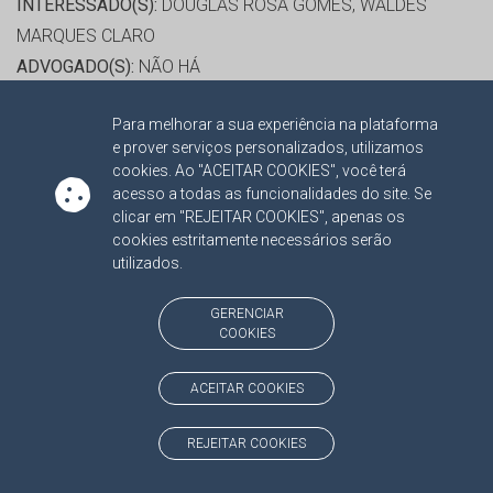
INTERESSADO(S):
DOUGLAS ROSA GOMES, WALDES
MARQUES CLARO
ADVOGADO(S):
NÃO HÁ
Para melhorar a sua experiência na plataforma
RELATOR:
CONS. OSMAR DOMINGUES JERONYMO
e prover serviços personalizados, utilizamos
PROCESSO:
TC/15279/2016/001
cookies. Ao "ACEITAR COOKIES", você terá
ASSUNTO:
RECURSO ORDINÁRIO 2016
acesso a todas as funcionalidades do site. Se
clicar em "REJEITAR COOKIES", apenas os
PROTOCOLO:
1869947
cookies estritamente necessários serão
ORGÃO:
PREFEITURA MUNICIPAL DE COSTA RICA
utilizados.
INTERESSADO(S):
WALDELI DOS SANTOS ROSA
ADVOGADO(S):
NÃO HÁ
GERENCIAR
COOKIES
RELATOR:
CONS. OSMAR DOMINGUES JERONYMO
ACEITAR COOKIES
PROCESSO:
TC/20484/2016/001
ASSUNTO:
RECURSO ORDINÁRIO 2016
REJEITAR COOKIES
PROTOCOLO:
1847859