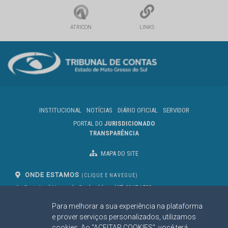
ATRICON
LINKS
INSTITUCIONAL
NOTÍCIAS
DIÁRIO OFICIAL
SERVIDOR
PORTAL DO
JURISDICIONADO
TRANSPARÊNCIA
MAPA DO SITE
ONDE ESTAMOS
(CLIQUE E NAVEGUE)
Av. Des. José Nunes da Cunha, bloco
(67) 3317-1500
29
Seg à Sex das 07 as 13h
Para melhorar a sua experiência na plataforma
Campo Grande/MS
CEP: 79031-310
e prover serviços personalizados, utilizamos
cookies. Ao "ACEITAR COOKIES", você terá