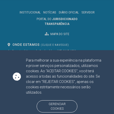
INSTITUCIONAL
NOTÍCIAS
DIÁRIO OFICIAL
SERVIDOR
PORTAL DO
JURISDICIONADO
TRANSPARÊNCIA
MAPA DO SITE
ONDE ESTAMOS
(CLIQUE E NAVEGUE)
Av. Des. José Nunes da Cunha, bloco
(67) 3317-1500
29
Seg à Sex das 07 as 13h
Para melhorar a sua experiência na plataforma
Campo Grande/MS
CEP: 79031-310
e prover serviços personalizados, utilizamos
cookies. Ao "ACEITAR COOKIES", você terá
acesso a todas as funcionalidades do site. Se
clicar em "REJEITAR COOKIES", apenas os
SIGA NOSSAS REDES SOCIAIS
cookies estritamente necessários serão
Linked In
Youtube
Facebook
X
Instagram
utilizados.
BAIXE NOSSO APLICATIVO
GERENCIAR
COOKIES