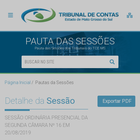
PAUTA DAS SESSÕES
Pauta das Sessões dos Tribunais do TCE MS
Página Inicial
Pautas da Sessões
Detalhe da
Sessão
Exportar PDF
SESSÃO ORDINÁRIA PRESENCIAL DA
SEGUNDA CÂMARA Nº 16 EM
20/08/2019