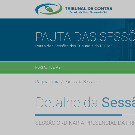
PAUTA DAS SESS
Pauta das Sessões dos Tribunais do TCE MS
PORTAL TCE MS
Página Inicial
Pautas da Sessões
Detalhe da
Sess
SESSÃO ORDINÁRIA PRESENCIAL DA PRI