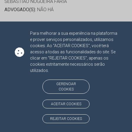
SEBASTIÃO NOGUEIRA FARIA
ADVOGADO(S):
NÃO HÁ
RELATOR:
CONS. OSMAR DOMINGUES JERONYMO
Para melhorar a sua experiência na plataforma
PROCESSO:
TC/15117/2015/001
e prover serviços personalizados, utilizamos
ASSUNTO:
RECURSO ORDINÁRIO 2015
cookies. Ao "ACEITAR COOKIES", você terá
PROTOCOLO:
1877735
acesso a todas as funcionalidades do site. Se
clicar em "REJEITAR COOKIES", apenas os
ORGÃO:
PREFEITURA MUNICIPAL DE DOURADOS
cookies estritamente necessários serão
INTERESSADO(S):
SEBASTIÃO NOGUEIRA FARIA
utilizados.
ADVOGADO(S):
NÃO HÁ
GERENCIAR
COOKIES
RELATOR:
CONS. OSMAR DOMINGUES JERONYMO
PROCESSO:
TC/19811/2015/001
ACEITAR COOKIES
ASSUNTO:
RECURSO ORDINÁRIO 2015
PROTOCOLO:
1780072
REJEITAR COOKIES
ORGÃO:
PREFEITURA MUNICIPAL DE ALCINÓPOLIS