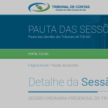
PAUTA DAS SESS
Pauta das Sessões dos Tribunais do TCE MS
PORTAL TCE MS
Página Inicial
Pautas da Sessões
Detalhe da
Sess
SESSÃO ORDINÁRIA PRESENCIAL DO TRI