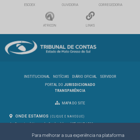
ESCOEX
OUVIDORIA
CORREGEDORIA
ATRICON
LINKS
INSTITUCIONAL
NOTÍCIAS
DIÁRIO OFICIAL
SERVIDOR
PORTAL DO
JURISDICIONADO
TRANSPARÊNCIA
MAPA DO SITE
ONDE ESTAMOS
(CLIQUE E NAVEGUE)
Av. Des. José Nunes da Cunha, bloco
(67) 3317-1500
29
Seg à Sex das 07 as 13h
Para melhorar a sua experiência na plataforma
Campo Grande/MS