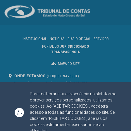
INSTITUCIONAL
NOTÍCIAS
DIÁRIO OFICIAL
SERVIDOR
PORTAL DO
JURISDICIONADO
TRANSPARÊNCIA
MAPA DO SITE
ONDE ESTAMOS
(CLIQUE E NAVEGUE)
Av. Des. José Nunes da Cunha, bloco
(67) 3317-1500
29
Seg à Sex das 07 as 13h
Para melhorar a sua experiência na plataforma
Campo Grande/MS
CEP: 79031-310
e prover serviços personalizados, utilizamos
cookies. Ao "ACEITAR COOKIES", você terá
acesso a todas as funcionalidades do site. Se
clicar em "REJEITAR COOKIES", apenas os
SIGA NOSSAS REDES SOCIAIS
cookies estritamente necessários serão
Linked In
Youtube
Facebook
X
Instagram
utilizados.