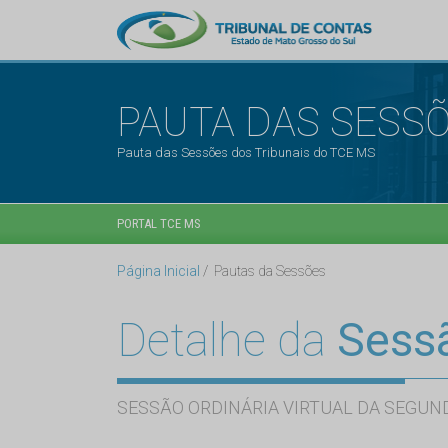
PAUTA DAS SESS
Pauta das Sessões dos Tribunais do TCE MS
PORTAL TCE MS
Página Inicial
Pautas da Sessões
Detalhe da
Sess
SESSÃO ORDINÁRIA VIRTUAL DA SEGUND