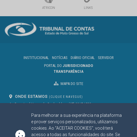
ATRICON
LINKS
INSTITUCIONAL
NOTÍCIAS
DIÁRIO OFICIAL
SERVIDOR
PORTAL DO
JURISDICIONADO
TRANSPARÊNCIA
MAPA DO SITE
ONDE ESTAMOS
(CLIQUE E NAVEGUE)
Av. Des. José Nunes da Cunha, bloco
(67) 3317-1500
29
Seg à Sex das 07 as 13h
Para melhorar a sua experiência na plataforma
Campo Grande/MS
CEP: 79031-310
e prover serviços personalizados, utilizamos
cookies. Ao "ACEITAR COOKIES", você terá
acesso a todas as funcionalidades do site. Se