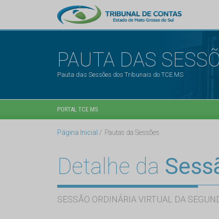
PAUTA DAS SESS
Pauta das Sessões dos Tribunais do TCE MS
PORTAL TCE MS
Página Inicial
Pautas da Sessões
Detalhe da
Sess
SESSÃO ORDINÁRIA VIRTUAL DA SEGUND