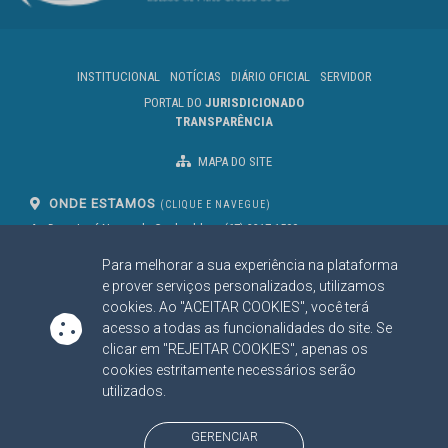
INSTITUCIONAL
NOTÍCIAS
DIÁRIO OFICIAL
SERVIDOR
PORTAL DO
JURISDICIONADO
TRANSPARÊNCIA
MAPA DO SITE
ONDE ESTAMOS
(CLIQUE E NAVEGUE)
Av. Des. José Nunes da Cunha, bloco
(67) 3317-1500
29
Seg à Sex das 07 as 13h
Para melhorar a sua experiência na plataforma
Campo Grande/MS
CEP: 79031-310
e prover serviços personalizados, utilizamos
cookies. Ao "ACEITAR COOKIES", você terá
acesso a todas as funcionalidades do site. Se
clicar em "REJEITAR COOKIES", apenas os
SIGA NOSSAS REDES SOCIAIS
cookies estritamente necessários serão
Linked In
Youtube
Facebook
X
Instagram
utilizados.
BAIXE NOSSO APLICATIVO
GERENCIAR