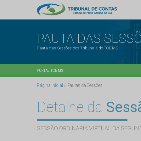
PAUTA DAS SESS
Pauta das Sessões dos Tribunais do TCE MS
PORTAL TCE MS
Página Inicial
Pautas da Sessões
Detalhe da
Sess
SESSÃO ORDINÁRIA VIRTUAL DA SEGUND