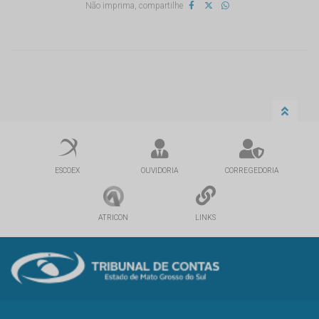
Não imprima, compartilhe
ESCOEX
OUVIDORIA
CORREGEDORIA
ATRICON
LINKS