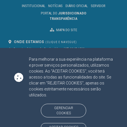
INSTITUCIONAL
NOTÍCIAS
DIÁRIO OFICIAL
SERVIDOR
PORTAL DO
JURISDICIONADO
TRANSPARÊNCIA
MAPA DO SITE
ONDE ESTAMOS
(CLIQUE E NAVEGUE)
Av. Des. José Nunes da Cunha, bloco
(67) 3317-1500
29
Seg à Sex das 07 as 13h
Para melhorar a sua experiência na plataforma
Campo Grande/MS
CEP: 79031-310
e prover serviços personalizados, utilizamos
cookies. Ao "ACEITAR COOKIES", você terá
acesso a todas as funcionalidades do site. Se
clicar em "REJEITAR COOKIES", apenas os
SIGA NOSSAS REDES SOCIAIS
cookies estritamente necessários serão
Linked In
Youtube
Facebook
X
Instagram
utilizados.
BAIXE NOSSO APLICATIVO
GERENCIAR
COOKIES