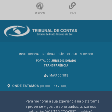
ATRICON
LINKS
INSTITUCIONAL
NOTÍCIAS
DIÁRIO OFICIAL
SERVIDOR
PORTAL DO
JURISDICIONADO
TRANSPARÊNCIA
MAPA DO SITE
ONDE ESTAMOS
(CLIQUE E NAVEGUE)
Av. Des. José Nunes da Cunha, bloco
(67) 3317-1500
29
Seg à Sex das 07 as 13h
Para melhorar a sua experiência na plataforma
Campo Grande/MS
CEP: 79031-310
e prover serviços personalizados, utilizamos
cookies. Ao "ACEITAR COOKIES", você terá