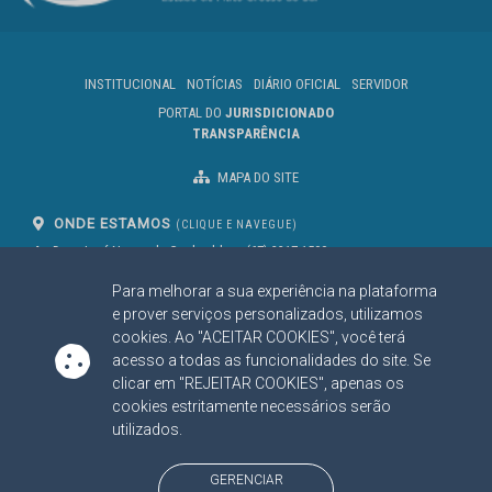
INSTITUCIONAL
NOTÍCIAS
DIÁRIO OFICIAL
SERVIDOR
PORTAL DO
JURISDICIONADO
TRANSPARÊNCIA
MAPA DO SITE
ONDE ESTAMOS
(CLIQUE E NAVEGUE)
Av. Des. José Nunes da Cunha, bloco
(67) 3317-1500
29
Seg à Sex das 07 as 13h
Para melhorar a sua experiência na plataforma
Campo Grande/MS
CEP: 79031-310
e prover serviços personalizados, utilizamos
cookies. Ao "ACEITAR COOKIES", você terá
acesso a todas as funcionalidades do site. Se
clicar em "REJEITAR COOKIES", apenas os
SIGA NOSSAS REDES SOCIAIS
cookies estritamente necessários serão
Linked In
Youtube
Facebook
X
Instagram
utilizados.
BAIXE NOSSO APLICATIVO
GERENCIAR