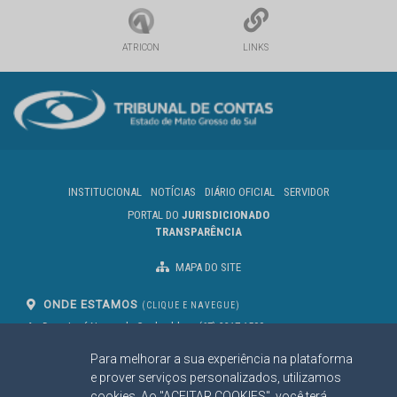
ATRICON
LINKS
INSTITUCIONAL
NOTÍCIAS
DIÁRIO OFICIAL
SERVIDOR
PORTAL DO
JURISDICIONADO
TRANSPARÊNCIA
MAPA DO SITE
ONDE ESTAMOS
(CLIQUE E NAVEGUE)
Av. Des. José Nunes da Cunha, bloco
(67) 3317-1500
29
Seg à Sex das 07 as 13h
Para melhorar a sua experiência na plataforma
Campo Grande/MS
CEP: 79031-310
e prover serviços personalizados, utilizamos
cookies. Ao "ACEITAR COOKIES", você terá