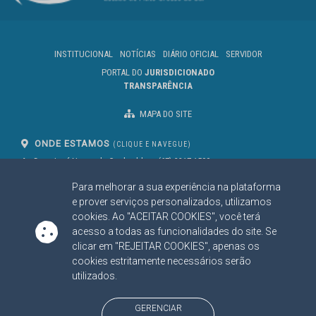
INSTITUCIONAL
NOTÍCIAS
DIÁRIO OFICIAL
SERVIDOR
PORTAL DO
JURISDICIONADO
TRANSPARÊNCIA
MAPA DO SITE
ONDE ESTAMOS
(CLIQUE E NAVEGUE)
Av. Des. José Nunes da Cunha, bloco
(67) 3317-1500
29
Seg à Sex das 07 as 13h
Para melhorar a sua experiência na plataforma
Campo Grande/MS
CEP: 79031-310
e prover serviços personalizados, utilizamos
cookies. Ao "ACEITAR COOKIES", você terá
acesso a todas as funcionalidades do site. Se
clicar em "REJEITAR COOKIES", apenas os
SIGA NOSSAS REDES SOCIAIS
cookies estritamente necessários serão
Linked In
Youtube
Facebook
X
Instagram
utilizados.
BAIXE NOSSO APLICATIVO
GERENCIAR