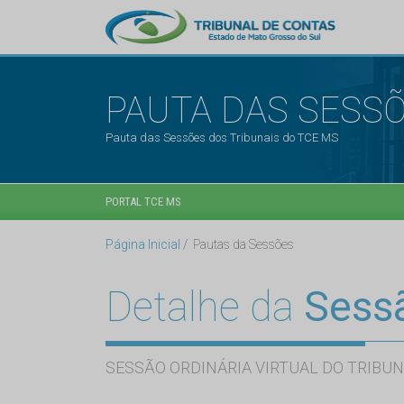
PAUTA DAS SESS
Pauta das Sessões dos Tribunais do TCE MS
PORTAL TCE MS
Página Inicial
Pautas da Sessões
Detalhe da
Sess
SESSÃO ORDINÁRIA VIRTUAL DO TRIBUN