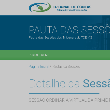
PAUTA DAS SESS
Pauta das Sessões dos Tribunais do TCE MS
PORTAL TCE MS
Página Inicial
Pautas da Sessões
Detalhe da
Sess
SESSÃO ORDINÁRIA VIRTUAL DA PRIMEI