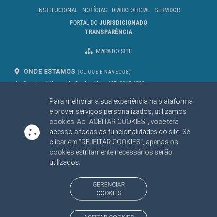
INSTITUCIONAL
NOTÍCIAS
DIÁRIO OFICIAL
SERVIDOR
PORTAL DO
JURISDICIONADO
TRANSPARÊNCIA
MAPA DO SITE
ONDE ESTAMOS
(CLIQUE E NAVEGUE)
Av. Des. José Nunes da Cunha, bloco
(67) 3317-1500
29
Seg à Sex das 07 as 13h
Para melhorar a sua experiência na plataforma
Campo Grande/MS
CEP: 79031-310
e prover serviços personalizados, utilizamos
cookies. Ao "ACEITAR COOKIES", você terá
acesso a todas as funcionalidades do site. Se
clicar em "REJEITAR COOKIES", apenas os
SIGA NOSSAS REDES SOCIAIS
cookies estritamente necessários serão
Linked In
Youtube
Facebook
X
Instagram
utilizados.
BAIXE NOSSO APLICATIVO
GERENCIAR
COOKIES