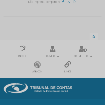
Não imprima, compartilhe
ESCOEX
OUVIDORIA
CORREGEDORIA
ATRICON
LINKS