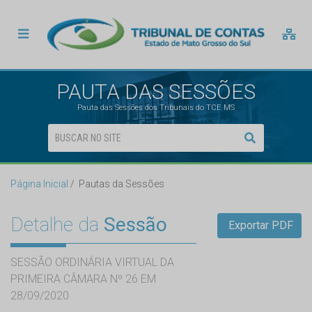
PAUTA DAS SESSÕES
Pauta das Sessões dos Tribunais do TCE MS
Página Inicial
Pautas da Sessões
Detalhe da
Sessão
Exportar PDF
SESSÃO ORDINÁRIA VIRTUAL DA
PRIMEIRA CÂMARA Nº 26 EM
28/09/2020