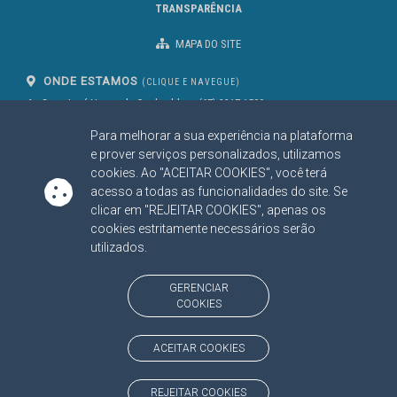
TRANSPARÊNCIA
MAPA DO SITE
ONDE ESTAMOS
(CLIQUE E NAVEGUE)
Av. Des. José Nunes da Cunha, bloco
(67) 3317-1500
29
Seg à Sex das 07 as 13h
Para melhorar a sua experiência na plataforma
Campo Grande/MS
CEP: 79031-310
e prover serviços personalizados, utilizamos
cookies. Ao "ACEITAR COOKIES", você terá
acesso a todas as funcionalidades do site. Se
clicar em "REJEITAR COOKIES", apenas os
SIGA NOSSAS REDES SOCIAIS
cookies estritamente necessários serão
Linked In
Youtube
Facebook
X
Instagram
utilizados.
BAIXE NOSSO APLICATIVO
GERENCIAR
COOKIES
ACEITAR COOKIES
https://www.tce.ms.gov.br
REJEITAR COOKIES