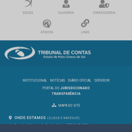
ESCOEX
OUVIDORIA
CORREGEDORIA
ATRICON
LINKS
INSTITUCIONAL
NOTÍCIAS
DIÁRIO OFICIAL
SERVIDOR
PORTAL DO
JURISDICIONADO
TRANSPARÊNCIA
MAPA DO SITE
ONDE ESTAMOS
(CLIQUE E NAVEGUE)
Av. Des. José Nunes da Cunha, bloco
(67) 3317-1500
29
Seg à Sex das 07 as 13h