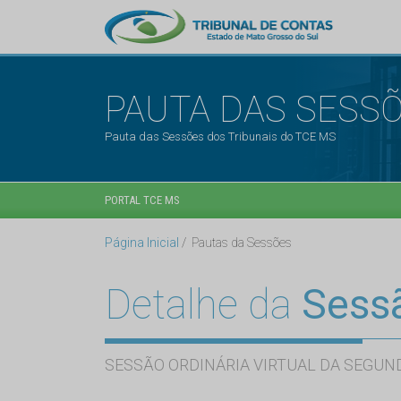
PAUTA DAS SESS
Pauta das Sessões dos Tribunais do TCE MS
PORTAL TCE MS
Página Inicial
Pautas da Sessões
Detalhe da
Sess
SESSÃO ORDINÁRIA VIRTUAL DA SEGUND