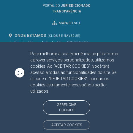
PORTAL DO
JURISDICIONADO
TRANSPARÊNCIA
MAPA DO SITE
ONDE ESTAMOS
(CLIQUE E NAVEGUE)
Av. Des. José Nunes da Cunha, bloco
(67) 3317-1500
29
Seg à Sex das 07 as 13h
Para melhorar a sua experiência na plataforma
Campo Grande/MS
CEP: 79031-310
e prover serviços personalizados, utilizamos
cookies. Ao "ACEITAR COOKIES", você terá
acesso a todas as funcionalidades do site. Se
clicar em "REJEITAR COOKIES", apenas os
SIGA NOSSAS REDES SOCIAIS
cookies estritamente necessários serão
Linked In
Youtube
Facebook
X
Instagram
utilizados.
BAIXE NOSSO APLICATIVO
GERENCIAR
COOKIES
ACEITAR COOKIES