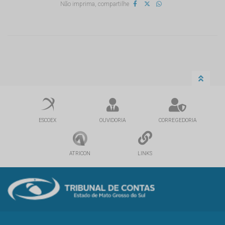
Não imprima, compartilhe
ESCOEX
OUVIDORIA
CORREGEDORIA
ATRICON
LINKS