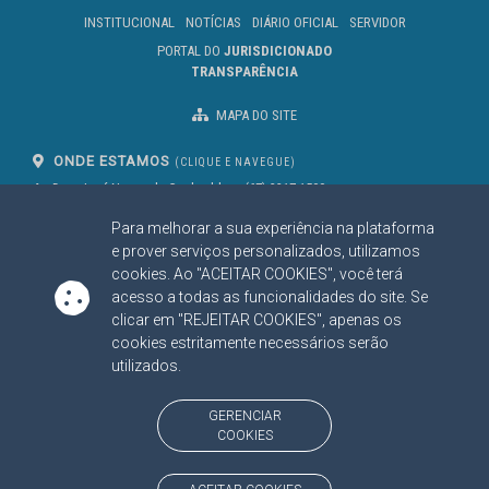
INSTITUCIONAL
NOTÍCIAS
DIÁRIO OFICIAL
SERVIDOR
PORTAL DO
JURISDICIONADO
TRANSPARÊNCIA
MAPA DO SITE
ONDE ESTAMOS
(CLIQUE E NAVEGUE)
Av. Des. José Nunes da Cunha, bloco
(67) 3317-1500
29
Seg à Sex das 07 as 13h
Para melhorar a sua experiência na plataforma
Campo Grande/MS
CEP: 79031-310
e prover serviços personalizados, utilizamos
cookies. Ao "ACEITAR COOKIES", você terá
acesso a todas as funcionalidades do site. Se
clicar em "REJEITAR COOKIES", apenas os
SIGA NOSSAS REDES SOCIAIS
cookies estritamente necessários serão
Linked In
Youtube
Facebook
X
Instagram
utilizados.
BAIXE NOSSO APLICATIVO
GERENCIAR
COOKIES