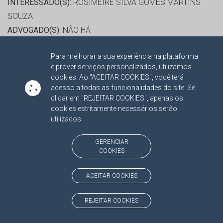
INTERESSADO(S):
ROSIMEIRE SILVA GOMES MARTINS
SOUZA
ADVOGADO(S):
NÃO HÁ
Para melhorar a sua experiência na plataforma
RELATOR:
CONS. FLAVIO ESGAIB KAYATT
e prover serviços personalizados, utilizamos
PROCESSO:
TC/2172/2015/001
cookies. Ao "ACEITAR COOKIES", você terá
ASSUNTO:
RECURSO ORDINÁRIO 2015
acesso a todas as funcionalidades do site. Se
clicar em "REJEITAR COOKIES", apenas os
PROTOCOLO:
1764398
cookies estritamente necessários serão
ORGÃO:
FUNDO MUNICIPAL DE CULTURA DE BATAYPORÃ
utilizados.
INTERESSADO(S):
ALBERTO LUIZ SAOVESSO
ADVOGADO(S):
DENISE CRISTINA ADALA BENFATTI LEITE
GERENCIAR
COOKIES
RELATOR:
CONS. FLAVIO ESGAIB KAYATT
ACEITAR COOKIES
PROCESSO:
TC/117243/2012/001
ASSUNTO:
RECURSO ORDINÁRIO 2018
REJEITAR COOKIES
PROTOCOLO:
1907099