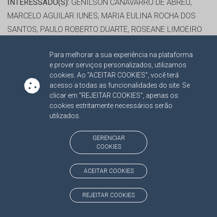
INTERESSADO(S):
GENILSON CANAVARRO DE ABREU,
MARCELO AGUILAR IUNES, MARIA EULINA ROCHA DOS
SANTOS, PAULO ROBERTO DUARTE, ROSEANE LIMOEIRO
DA SILVA PIRES
Para melhorar a sua experiência na plataforma
ADVOGADO(S):
NÃO HÁ
e prover serviços personalizados, utilizamos
cookies. Ao "ACEITAR COOKIES", você terá
CONS. FLAVIO ESGAIB KAYATT
acesso a todas as funcionalidades do site. Se
clicar em "REJEITAR COOKIES", apenas os
cookies estritamente necessários serão
RELATOR:
CONS. FLAVIO ESGAIB KAYATT
utilizados.
PROCESSO:
TC/519/2021
ASSUNTO:
CONSULTA 2021
GERENCIAR
COOKIES
PROTOCOLO:
2086188
ORGÃO:
PREFEITURA MUNICIPAL DE TAQUARUSSU
ACEITAR COOKIES
INTERESSADO(S):
CLÓVIS JOSÉ DO NASCIMENTO
ADVOGADO(S):
NÃO HÁ
REJEITAR COOKIES