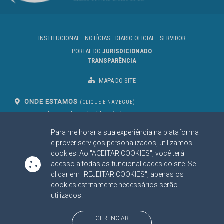
INSTITUCIONAL
NOTÍCIAS
DIÁRIO OFICIAL
SERVIDOR
PORTAL DO
JURISDICIONADO
TRANSPARÊNCIA
MAPA DO SITE
ONDE ESTAMOS
(CLIQUE E NAVEGUE)
Av. Des. José Nunes da Cunha, bloco
(67) 3317-1500
29
Seg à Sex das 07 as 13h
Para melhorar a sua experiência na plataforma
Campo Grande/MS
CEP: 79031-310
e prover serviços personalizados, utilizamos
cookies. Ao "ACEITAR COOKIES", você terá
acesso a todas as funcionalidades do site. Se
clicar em "REJEITAR COOKIES", apenas os
SIGA NOSSAS REDES SOCIAIS
cookies estritamente necessários serão
Linked In
Youtube
Facebook
X
Instagram
utilizados.
BAIXE NOSSO APLICATIVO
GERENCIAR