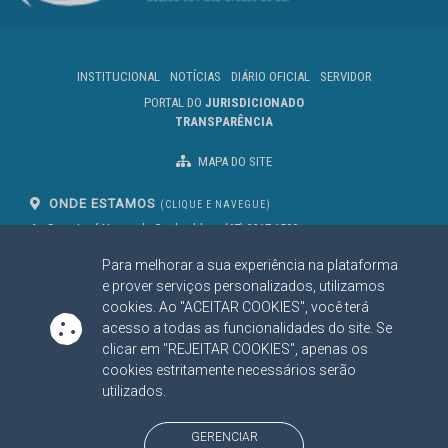
INSTITUCIONAL
NOTÍCIAS
DIÁRIO OFICIAL
SERVIDOR
PORTAL DO
JURISDICIONADO
TRANSPARÊNCIA
MAPA DO SITE
ONDE ESTAMOS
(CLIQUE E NAVEGUE)
Av. Des. José Nunes da Cunha, bloco
(67) 3317-1500
29
Seg à Sex das 07 as 13h
Para melhorar a sua experiência na plataforma
Campo Grande/MS
CEP: 79031-310
e prover serviços personalizados, utilizamos
cookies. Ao "ACEITAR COOKIES", você terá
acesso a todas as funcionalidades do site. Se
clicar em "REJEITAR COOKIES", apenas os
SIGA NOSSAS REDES SOCIAIS
cookies estritamente necessários serão
Linked In
Youtube
Facebook
X
Instagram
utilizados.
BAIXE NOSSO APLICATIVO
GERENCIAR